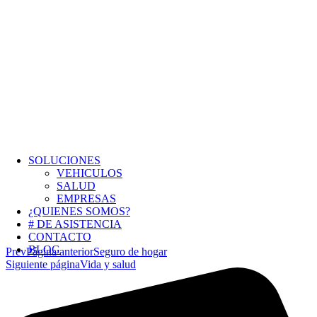
SOLUCIONES
VEHICULOS
SALUD
EMPRESAS
¿QUIENES SOMOS?
# DE ASISTENCIA
CONTACTO
BLOG
Prev
Página anterior
Seguro de hogar
Siguiente página
Vida y salud