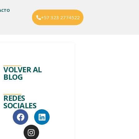
ACTO
+57 323 2774522
______
VOLVER AL
BLOG
______
REDES
SOCIALES